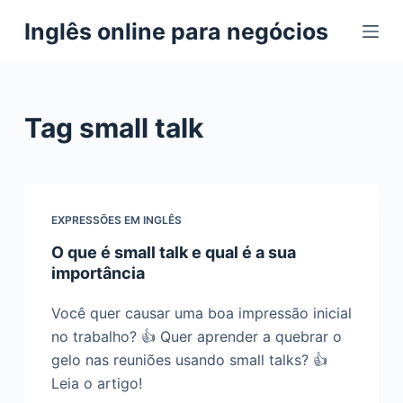
P
Inglês online para negócios
u
l
a
r
Tag
small talk
p
a
r
a
EXPRESSÕES EM INGLÊS
o
O que é small talk e qual é a sua
c
importância
o
n
Você quer causar uma boa impressão inicial
t
no trabalho? 👍 Quer aprender a quebrar o
e
gelo nas reuniões usando small talks? 👍
ú
Leia o artigo!
d