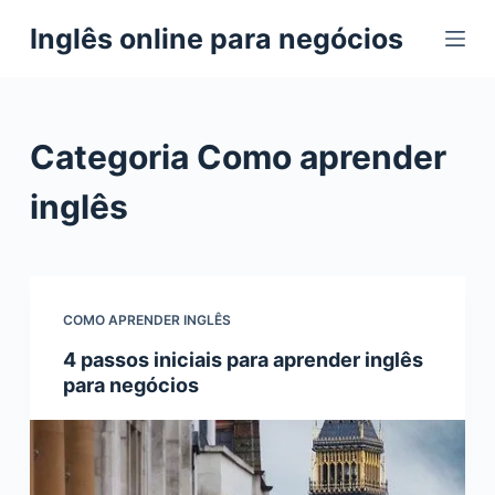
P
Inglês online para negócios
u
l
a
r
Categoria
Como aprender
p
a
inglês
r
a
o
c
COMO APRENDER INGLÊS
o
4 passos iniciais para aprender inglês
n
para negócios
t
e
ú
d