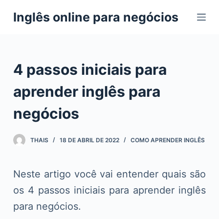
P
Inglês online para negócios
u
l
a
r
4 passos iniciais para
p
a
aprender inglês para
r
negócios
a
o
c
THAIS
18 DE ABRIL DE 2022
COMO APRENDER INGLÊS
o
n
Neste artigo você vai entender quais são
t
e
os 4 passos iniciais para aprender inglês
ú
para negócios.
d